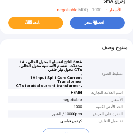
إخراج 5mA
الأسعار：negotiable
MOQ：1000
افضل سعر
ﺎﺘﺼﻟ ﺍﻶﻧ
منتوج وصف
5mA الناتج انقسام المحول الحالي ، 1A
مدخلات انقسام الأساسية محول الحالي ،
CTs محول تيار حلقي
تسليط الضوء
,
1A Input Split Core Current
Transformer
,
CTs toroidal current transformer
اسم العلامة التجارية
HEMEI
الأسعار
negotiable
الحد الأدنى لكمية
1000
القدرة على العرض
10000pcs / الشهر
تفاصيل التغليف
كرتون قياسي