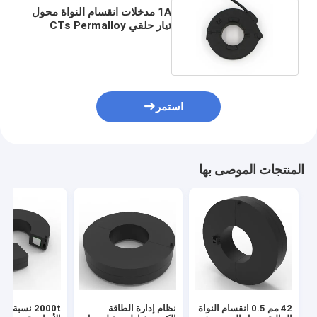
1A مدخلات انقسام النواة محول
تيار حلقي CTs Permalloy
إخراج 5mA
استمر
المنتجات الموصى بها
42 مم 0.5 انقسام النواة
نظام إدارة الطاقة
2000t نسبة ا