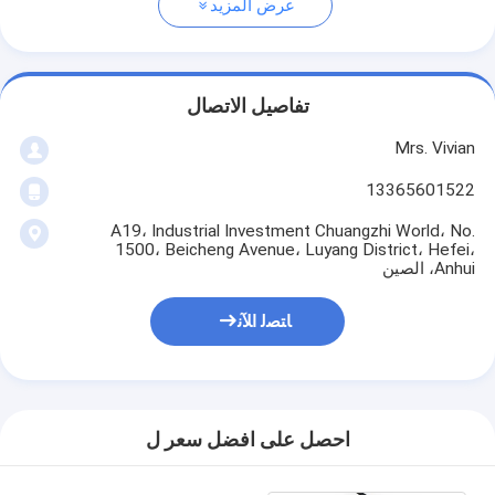
عرض المزيد
تفاصيل الاتصال
Mrs. Vivian
13365601522
A19، Industrial Investment Chuangzhi World، No.
1500، Beicheng Avenue، Luyang District، Hefei،
Anhui، الصين
ﺎﺘﺼﻟ ﺍﻶﻧ
احصل على افضل سعر ل