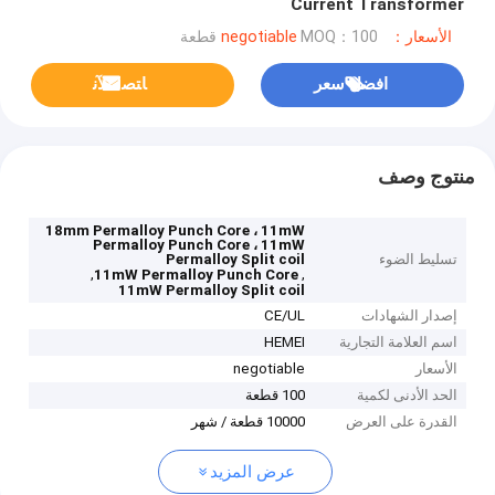
Current Transformer
الأسعار：negotiable
MOQ：100 قطعة
افضل سعر
ﺎﺘﺼﻟ ﺍﻶﻧ
منتوج وصف
18mm Permalloy Punch Core ، 11mW
Permalloy Punch Core ، 11mW
تسليط الضوء
Permalloy Split coil
,
,
11mW Permalloy Punch Core
11mW Permalloy Split coil
إصدار الشهادات
CE/UL
اسم العلامة التجارية
HEMEI
الأسعار
negotiable
الحد الأدنى لكمية
100 قطعة
القدرة على العرض
10000 قطعة / شهر
عرض المزيد