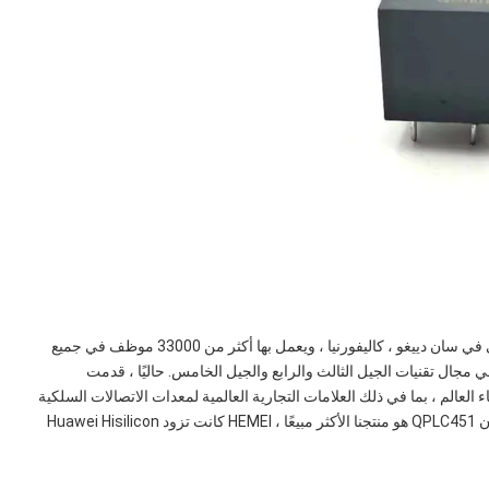
تأسست Qualcomm في عام 1985 ويقع مقرها الرئيسي في سان دييغو ، كاليفورنيا ، ويعمل بها أكثر من 33000 موظف في جميع
 مجال تقنيات الجيل الثالث والرابع والجيل الخامس. حاليًا ، قدمت
لعالم ، بما في ذلك العلامات التجارية العالمية لمعدات الاتصالات السلكية
واللاسلكية والمعدات الإلكترونية الاستهلاكية. محول اقتران QPLC451 هو منتجنا الأكثر مبيعًا ، HEMEI كانت تزود Huawei Hisilicon