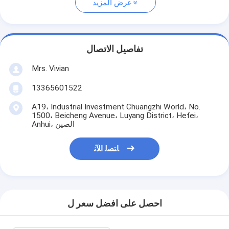
عرض المزيد
تفاصيل الاتصال
Mrs. Vivian
13365601522
A19، Industrial Investment Chuangzhi World، No.
1500، Beicheng Avenue، Luyang District، Hefei،
Anhui، الصين
ﺎﺘﺼﻟ ﺍﻶﻧ
احصل على افضل سعر ل