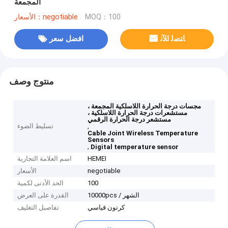
المجمعة
MOQ：100
الأسعار：negotiable
ﺎﺘﺼﻟ ﺍﻶﻧ
افضل سعر
منتوج وصف
مجسات درجة الحرارة اللاسلكية المجمعة ،
مستشعرات درجة الحرارة اللاسلكية ،
مستشعر درجة الحرارة الرقمي
,
تسليط الضوء
Cable Joint Wireless Temperature
Sensors
,
Digital temperature sensor
HEMEI
اسم العلامة التجارية
negotiable
الأسعار
100
الحد الأدنى لكمية
10000pcs / الشهر
القدرة على العرض
كرتون قياسي
تفاصيل التغليف