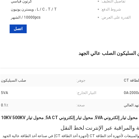
تفاصيل التغليف:
كرتون قياسي
شروط الدفع:
L / C ، T / T ، ويسترن يونيون
القدرة على العرض:
10000pcs / الشهر
اتصل
اقة CT
جوهر:
صلب السيليكون
0A-2000
التيار الخارج:
5VA
هد العالي
صحة:
0.1٪
محول تيار إلكتروني 5VA
محول تيار إلكتروني 5A CT
محول تيار 10KV 500KV
,
,
HEMEI هي مؤسسة عالية التقنية متخصصة في البحث والتطوير والإنتاج والمبيعات لأجهزة أخذ الطاقة CT (أجهزة أخذ الطاقة CT) في صناعة أخذ الطاقة عالية الجهد