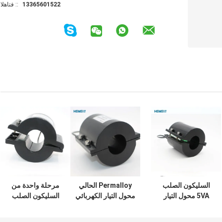
13365601522
الهاتف ::
السليكون الصلب
Permalloy الحالي
مرحلة واحدة من
5VA محول التيار
محول التيار الكهربائي
السليكون الصلب
الكهربائي التيار
خط نقل CT 5VA
حلقي النواة عالية
الكهربائي فرع تحت
الجهد 2000A تيار