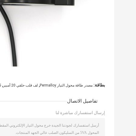
,
,
بطاقة:
مصدر طاقة محول التيار Permalloy
لف قلب حلقي 20 أمبير
3.5 واط د
تفاصيل الاتصال
إرسال استفسارك مباشرة لنا