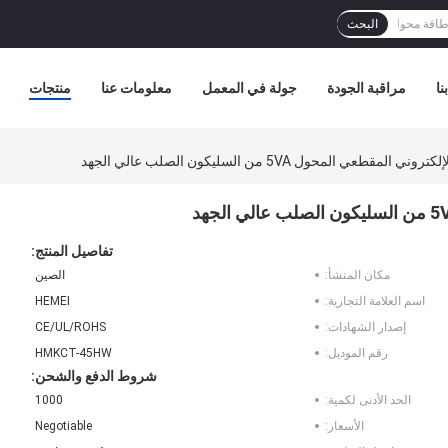
البحث
نا
مراقبة الجودة
جولة في المعمل
معلومات عنا
منتجات
قطعي المحول 5VA من السليكون الصلب عالي الجهد
تفاصيل المنتج:
مكان المنشأ:
الصين
اسم العلامة التجارية:
HEMEI
إصدار الشهادات:
CE/UL/ROHS
رقم الموديل:
HMKCT-45HW
شروط الدفع والشحن:
الحد الأدنى لكمية:
1000
الأسعار:
Negotiable