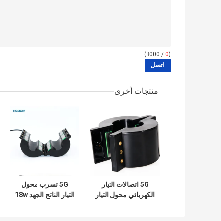
/ 3000)
0
(
منتجات أخرى
5G اتصالات التيار
5G تسرب محول
الكهربائي محول التيار
التيار الناتج الجهد 18w
سبليت كور 18w
السيليكون الصلب
النقل بالسكك