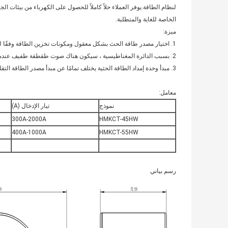
الخاصة للغاية والمتطلبة.
ميزة:
1. اختيار مصدر طاقة الحث بشكل معقول ومكونات تخزين الطاقة وفقًا لقيمة التشغيل التقليدية لتيار السلك ومنحنى الطاقة والطاقة الكهربائية ؛
2. بسبب الدائرة المغناطيسية ، سيكون هناك صوت طقطقة طفيف عندما يعمل محول الطاقة ، وهي ظاهرة طبيعية.
3. مبدأ وحدة إمداد الطاقة الحثية يختلف تمامًا عن مبدأ مصدر الطاقة التقليدي ، ويجب ألا يتم توصيله بواجهات طاقة أخرى ؛
معامل:
نموذج
تيار الإدخال (A)
300A-2000A
HMKCT-45HW
400A-1000A
HMKCT-55HW
رسم بياني