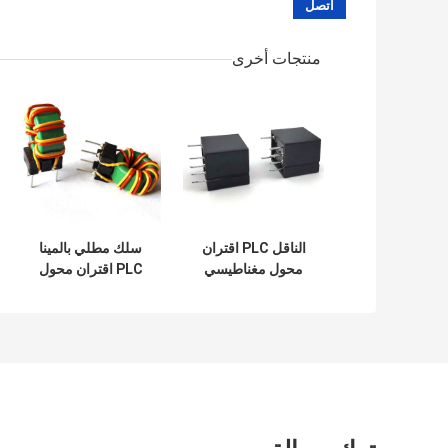
منتجات أخرى
الناقل PLC اقتران
سلك مطلي بالمينا
محول مغناطيسي
PLC اقتران محول
13UH دقيقة 4500
3000 فولت تيار
فولت تيار متردد
متردد 680 فائق
التوهج حلقية الوضع
المشترك