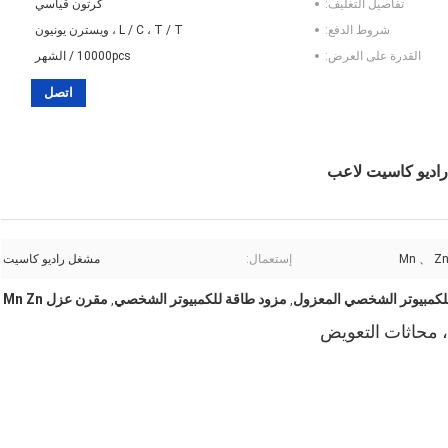
تفاصيل التغليف:
كرتون قياسي
شروط الدفع:
L / C ، T / T ، ويسترن يونيون
القدرة على العرض:
10000pcs / الشهر
اتصل
Mn 、 Z
إستعمال:
مشغل راديو كاسيت
لكمبيوتر الشخصي المعزول
مزود طاقة للكمبيوتر الشخصي
مقرن عزل Mn Zn
,
,
، محاثات التعويض