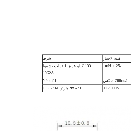
قيمة الاختبار
شرط
1mH ± 25٪
100 كيلو هرتز 1 فولت تشينوا
1062A
200mΩ ماكس
YY2811
AC4000V
2mA 50 هرتز CS2670A