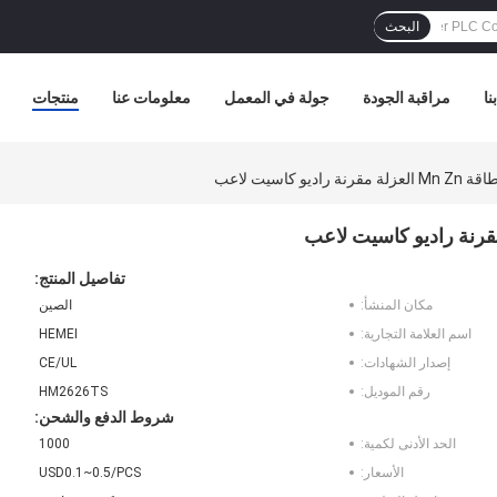
البحث
نا
مراقبة الجودة
جولة في المعمل
معلومات عنا
منتجات
 كاسيت لاعب
تفاصيل المنتج:
مكان المنشأ:
الصين
اسم العلامة التجارية:
HEMEI
إصدار الشهادات:
CE/UL
رقم الموديل:
HM2626TS
شروط الدفع والشحن:
الحد الأدنى لكمية:
1000
الأسعار:
USD0.1~0.5/PCS