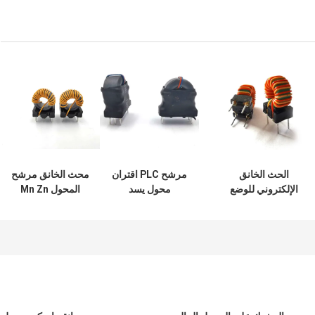
الحث الخانق
مرشح PLC اقتران
محث الخانق مرشح
الإلكتروني للوضع
محول يسد
المحول Mn Zn
المشترك Emi 1KHZ
Kinescope انحراف
Ferrite Core
عالي التيار
مقترن محث نموذج
Inductor ISO9001