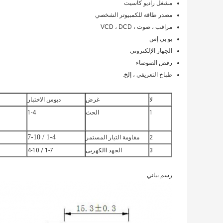
مشغل راديو كاسيت
مصدر طاقة للكمبيوتر الشخصي
مراقب ، صوت ، VCD ، DCD
يو بي إس
الجهاز الإلكتروني
رفض الضوضاء
طباخ التعريفي ، إلخ.
لا
غرض
دبوس الاختبار
1
الحث
1-4
1-4 / 7-10
2
مقاومة التيار المستمر
3
الجهد االكهربى
1-7 / 4-10
رسم بياني