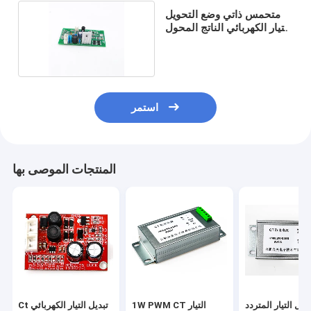
متحمس ذاتي وضع التحويل
التيار الكهربائي الناتج المحول
1W
استمر
المنتجات الموصى بها
يل التيار المتردد
1W PWM CT التيار
Ct تبديل التيار الكهربائي