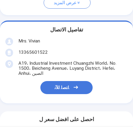
عرض المزيد
تفاصيل الاتصال
Mrs. Vivian
13365601522
A19، Industrial Investment Chuangzhi World، No.
1500، Beicheng Avenue، Luyang District، Hefei،
Anhui، الصين
ﺎﺘﺼﻟ ﺍﻶﻧ
احصل على افضل سعر ل