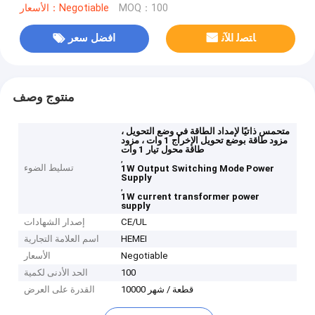
MOQ：100
الأسعار：Negotiable
ﺎﺘﺼﻟ ﺍﻶﻧ
افضل سعر
منتوج وصف
متحمس ذاتيًا لإمداد الطاقة في وضع التحويل ،
مزود طاقة بوضع تحويل الإخراج 1 وات ، مزود
طاقة محول تيار 1 وات
,
تسليط الضوء
1W Output Switching Mode Power
Supply
,
1W current transformer power
supply
CE/UL
إصدار الشهادات
HEMEI
اسم العلامة التجارية
Negotiable
الأسعار
100
الحد الأدنى لكمية
10000 قطعة / شهر
القدرة على العرض