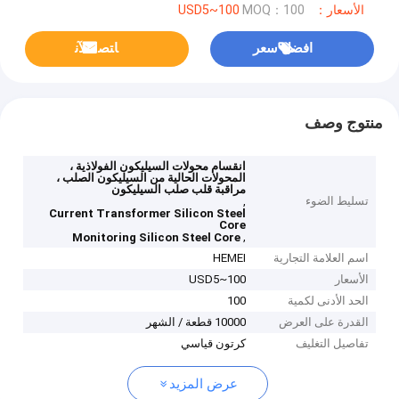
الأسعار：USD5~100
MOQ：100
افضل سعر
ﺎﺘﺼﻟ ﺍﻶﻧ
منتوج وصف
انقسام محولات السيليكون الفولاذية ،
المحولات الحالية من السيليكون الصلب ،
مراقبة قلب صلب السيليكون
تسليط الضوء
,
Current Transformer Silicon Steel
Core
,
Monitoring Silicon Steel Core
اسم العلامة التجارية
HEMEI
الأسعار
USD5~100
الحد الأدنى لكمية
100
القدرة على العرض
10000 قطعة / الشهر
تفاصيل التغليف
كرتون قياسي
عرض المزيد