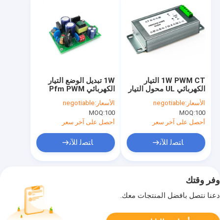
1W PWM CT التيار
1W تبديل الوضع التيار
الكهربائي UL محول التيار
الكهربائي Pfm PWM
الكهربائي التبديل
المحول الحالي
الأسعار:
negotiable
الأسعار:
negotiable
MOQ:
100
MOQ:
100
أحصل على آخر سعر
أحصل على آخر سعر
ﺎﺘﺼﻟ ﺍﻶﻧ
ﺎﺘﺼﻟ ﺍﻶﻧ
وفر وقتك
دعنا نتصل بأفضل المنتجات معك.