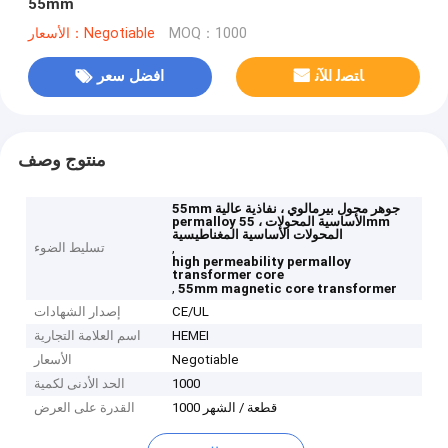
55mm
MOQ：1000
الأسعار：Negotiable
ﺎﺘﺼﻟ ﺍﻶﻧ
افضل سعر
منتوج وصف
55mm جوهر محول بيرمالوي ، نفاذية عالية
permalloy الأساسية المحولات ، 55mm
المحولات الأساسية المغناطيسية
,
تسليط الضوء
high permeability permalloy
transformer core
,
55mm magnetic core transformer
CE/UL
إصدار الشهادات
HEMEI
اسم العلامة التجارية
Negotiable
الأسعار
1000
الحد الأدنى لكمية
1000 قطعة / الشهر
القدرة على العرض