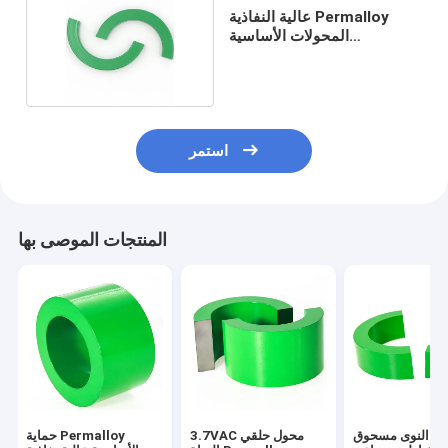
عالية النفاذية Permalloy
المحولات الأساسية
المغناطيسية 55mm
استمر
المنتجات الموصى بها
النوى مسحوق
3.7VAC محول حلقي
حماية Permalloy