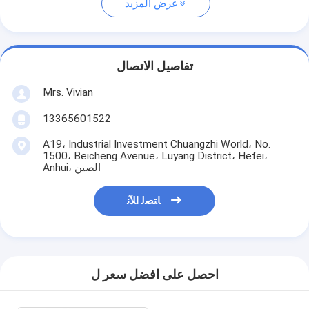
عرض المزيد
تفاصيل الاتصال
Mrs. Vivian
13365601522
A19، Industrial Investment Chuangzhi World، No.
1500، Beicheng Avenue، Luyang District، Hefei،
Anhui، الصين
ﺎﺘﺼﻟ ﺍﻶﻧ
احصل على افضل سعر ل