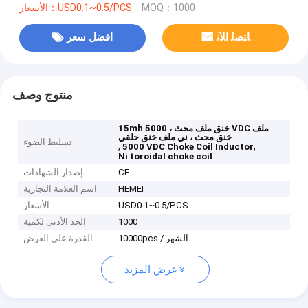
MOQ：1000
الأسعار：USD0.1~0.5/PCS
ﺎﺘﺼﻟ ﺍﻶﻧ
افضل سعر
منتوج وصف
15mh خنق ملف محث ، 5000 VDC ملف
خنق محث ، ني ملف خنق حلقي
تسليط الضوء
,
,
5000 VDC Choke Coil Inductor
Ni toroidal choke coil
CE
إصدار الشهادات
HEMEI
اسم العلامة التجارية
USD0.1~0.5/PCS
الأسعار
1000
الحد الأدنى لكمية
10000pcs / الشهر
القدرة على العرض
عرض المزيد