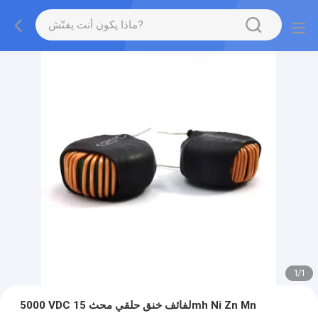
1
/
1
5000 VDC لفائف خنق حلقي محث 15mh Ni Zn Mn