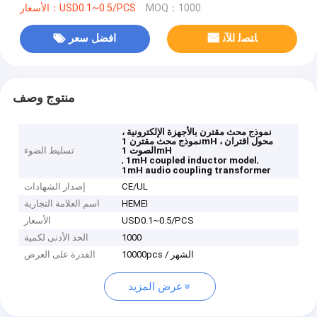
MOQ：1000
الأسعار：USD0.1~0.5/PCS
ﺎﺘﺼﻟ ﺍﻶﻧ
افضل سعر
منتوج وصف
نموذج محث مقترن بالأجهزة الإلكترونية ،
نموذج محث مقترن 1mH ، محول اقتران
الصوت 1mH
تسليط الضوء
,
,
1mH coupled inductor model
1mH audio coupling transformer
CE/UL
إصدار الشهادات
HEMEI
اسم العلامة التجارية
USD0.1~0.5/PCS
الأسعار
1000
الحد الأدنى لكمية
10000pcs / الشهر
القدرة على العرض
عرض المزيد