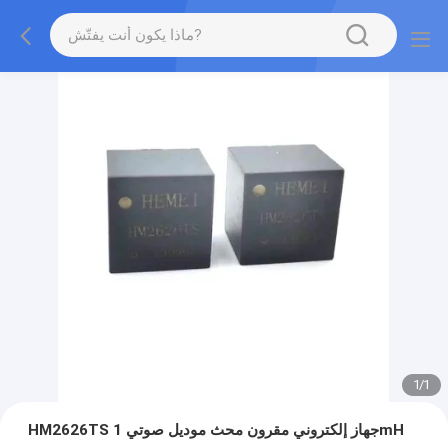
1
/
1
HM2626TS جهاز إلكتروني مقرون محث موديل صوتي 1mH