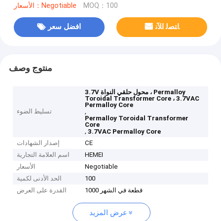
MOQ：100
الأسعار：Negotiable
ﺎﺘﺼﻟ ﺍﻶﻧ
افضل سعر
منتوج وصف
3.7V محول حلقي النواة ، Permalloy
Toroidal Transformer Core ، 3.7VAC
Permalloy Core
,
تسليط الضوء
Permalloy Toroidal Transformer
Core
,
3.7VAC Permalloy Core
CE
إصدار الشهادات
HEMEI
اسم العلامة التجارية
Negotiable
الأسعار
100
الحد الأدنى لكمية
1000 قطعة في الشهر
القدرة على العرض
عرض المزيد