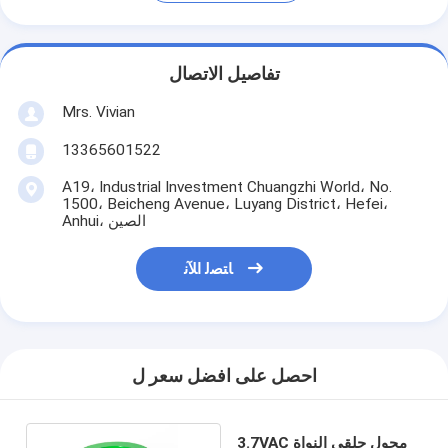
تفاصيل الاتصال
Mrs. Vivian
13365601522
A19، Industrial Investment Chuangzhi World، No.
1500، Beicheng Avenue، Luyang District، Hefei،
Anhui، الصين
ﺎﺘﺼﻟ ﺍﻶﻧ
احصل على افضل سعر ل
3.7VAC محول حلقي النواة