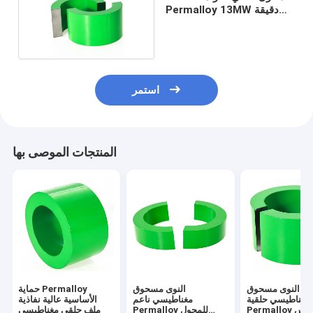
Permalloy 13MW دقيقة
الإخراج
استمر
المنتجات الموصى بها
النوى مسحوق
النوى مسحوق
حماية Permalloy
مغناطيسي حلقية
مغناطيسي ناعم
الأساسية عالية نفاذية
Per للقياس
Permalloy للمحول
ملف حلقي مغناطيسي